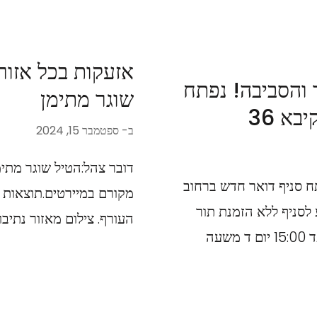
אזעקות בכל אזור
והסביבה! נפתח
שוגר מתימן
א 36
ב-
ספטמבר 15, 2024
דובר צהל:הטיל שוגר מתי
 סניף דואר חדש ברחוב
מקורם במיירטים.תוצאות הי
 להגיע לסניף ללא הזמנת תור
העורף. צילום מאזור נתיבו
מראש! שעות הפעילות ימים א.ב.ג.ה 8:30 ועד 15:00 יום ד משעה